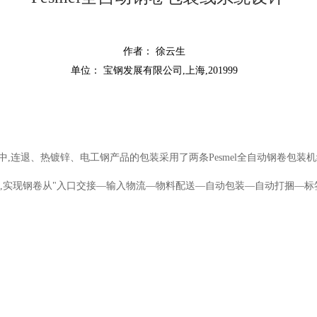
作者： 徐云生
单位： 宝钢发展有限公司,上海,201999
中,连退、热镀锌、电工钢产品的包装采用了两条Pesmel全自动钢卷包装机
制,实现钢卷从"入口交接—输入物流—物料配送—自动包装—自动打捆—标